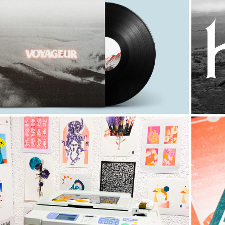
2022
Voyageur
2020
Ris
Riso on the Moon