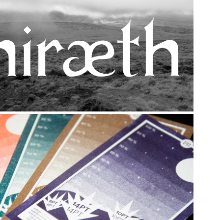
2022
Hiraeth
2021
o on the Moon - Kit d'impression 
en risographie