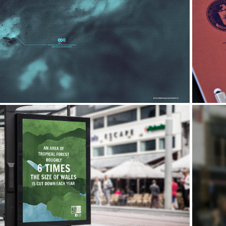
2016
s du planétarium du Palais de la 
Découverte
2017
Size of Wales