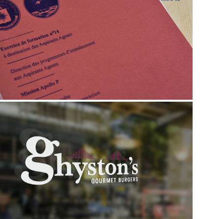
2022
Dark Side of the Moon
2016
Ghyston’s